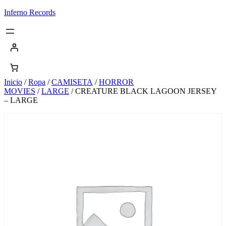
Saltar
Inferno Records
al
contenido
Inicio
/
Ropa
/
CAMISETA
/
HORROR
MOVIES
/
LARGE
/ CREATURE BLACK LAGOON JERSEY
– LARGE