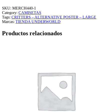
I
T
SKU:
MERCH440-1
T
Category:
CAMISETAS
E
Tags:
CRITTERS – ALTERNATIVE POSTER – LARGE
R
Marcas:
TIENDA UNDERWORLD
S
–
Productos relacionados
A
L
T
E
R
N
A
T
I
V
E
P
O
S
T
E
R
–