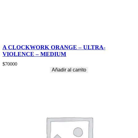
L
A
R
G
E
c
a
n
A CLOCKWORK ORANGE – ULTRA-
t
VIOLENCE – MEDIUM
i
d
$
70000
a
Añadir al carrito
d