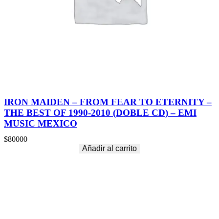
E
L
A
P
S
E
R
E
C
O
R
IRON MAIDEN – FROM FEAR TO ETERNITY –
D
THE BEST OF 1990-2010 (DOBLE CD) – EMI
S
MUSIC MEXICO
c
a
$
80000
n
Añadir al carrito
t
i
d
a
d