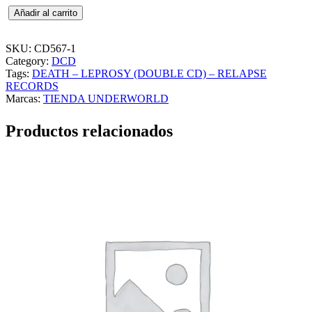
D
Añadir al carrito
E
A
T
SKU:
CD567-1
H
Category:
DCD
–
Tags:
DEATH – LEPROSY (DOUBLE CD) – RELAPSE
L
RECORDS
E
Marcas:
TIENDA UNDERWORLD
P
R
Productos relacionados
O
S
Y
(
D
O
U
B
L
E
C
D
)
–
R