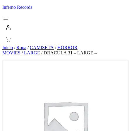
Saltar
Inferno Records
al
contenido
Inicio
/
Ropa
/
CAMISETA
/
HORROR
MOVIES
/
LARGE
/ DRACULA 31 – LARGE –