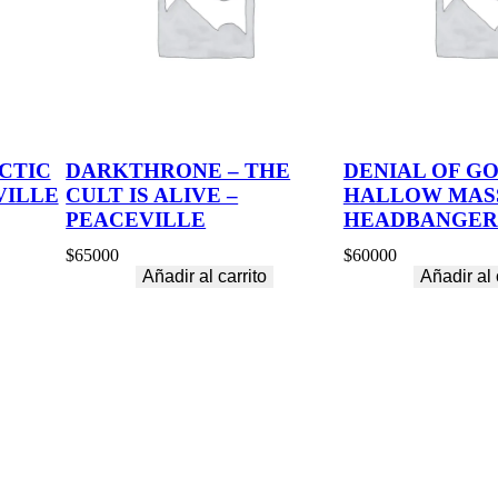
C
E
N
C
E
–
X
T
CTIC
DARKTHRONE – THE
DENIAL OF GO
R
VILLE
CULT IS ALIVE –
HALLOW MASS
E
E
PEACEVILLE
HEADBANGER
M
M
$
65000
$
60000
U
Añadir al carrito
Añadir al 
S
I
C
c
a
n
t
i
d
a
d