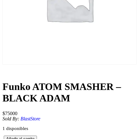
Funko ATOM SMASHER –
BLACK ADAM
$
75000
Sold By:
BlastStore
1 disponibles
F
Añadir al carrito