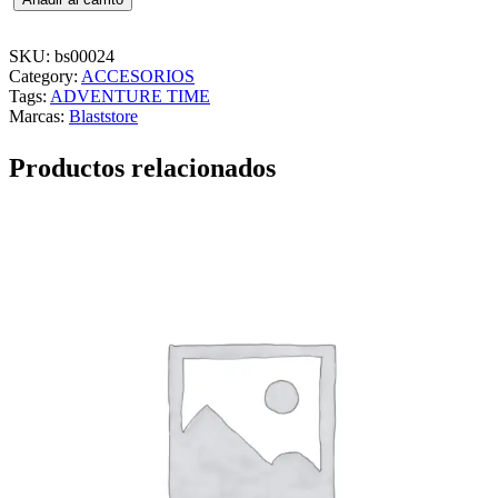
u
n
k
SKU:
bs00024
o
Category:
ACCESORIOS
A
Tags:
ADVENTURE TIME
T
Marcas:
Blaststore
O
M
Productos relacionados
S
M
A
S
H
E
R
–
B
L
A
C
K
A
D
A
M