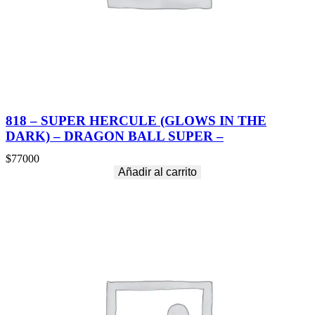
c
a
n
t
i
d
a
d
818 – SUPER HERCULE (GLOWS IN THE
DARK) – DRAGON BALL SUPER –
$
77000
Añadir al carrito