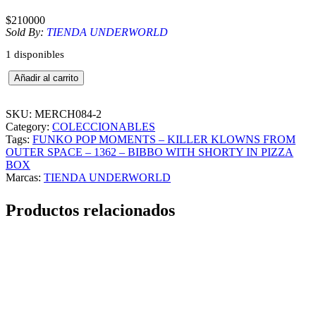
$
210000
Sold By:
TIENDA UNDERWORLD
1 disponibles
F
Añadir al carrito
U
N
K
SKU:
MERCH084-2
O
Category:
COLECCIONABLES
P
Tags:
FUNKO POP MOMENTS – KILLER KLOWNS FROM
O
OUTER SPACE – 1362 – BIBBO WITH SHORTY IN PIZZA
P
BOX
M
Marcas:
TIENDA UNDERWORLD
O
M
Productos relacionados
E
N
T
S
–
K
I
L