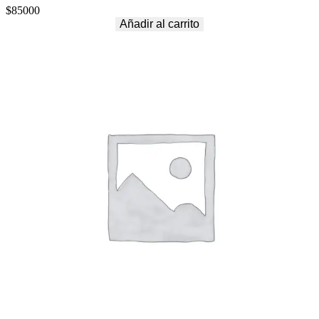
A
$
85000
B
Añadir al carrito
O
X
c
a
n
t
i
d
a
d