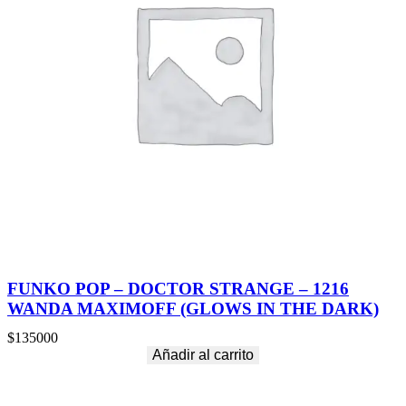
L
E
R
K
L
O
W
N
S
F
R
O
M
O
U
T
E
R
FUNKO POP – DOCTOR STRANGE – 1216
S
WANDA MAXIMOFF (GLOWS IN THE DARK)
P
A
$
135000
C
Añadir al carrito
E
–
1