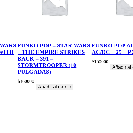
M
O
(
S
P
E
C
I
 WARS
FUNKO POP – STAR WARS
FUNKO POP A
A
 WITH
– THE EMPIRE STRIKES
AC/DC – 25 –
L
E
BACK – 391 –
$
150000
D
STORMTROOPER (10
Añadir al 
I
PULGADAS)
T
I
$
360000
O
Añadir al carrito
N
)
c
a
n
t
i
d
a