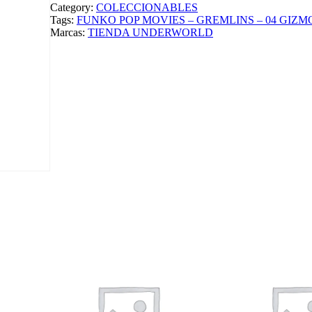
O
Category:
COLECCIONABLES
P
Tags:
FUNKO POP MOVIES – GREMLINS – 04 GIZMO
O
Marcas:
TIENDA UNDERWORLD
P
M
O
V
I
E
S
–
G
R
E
M
L
I
N
S
–
0
4
G
I
Z