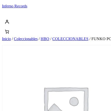
Saltar
Inferno Records
al
contenido
Inicio
/
Coleccionables
/
HBO
/
COLECCIONABLES
/ FUNKO PO