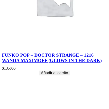
0
0
C
O
R
P
S
E
S
–
1
8
FUNKO POP – DOCTOR STRANGE – 1216
5
WANDA MAXIMOFF (GLOWS IN THE DARK)
1
–
$
135000
O
Añadir al carrito
T
I
S
B
.
D
R
I