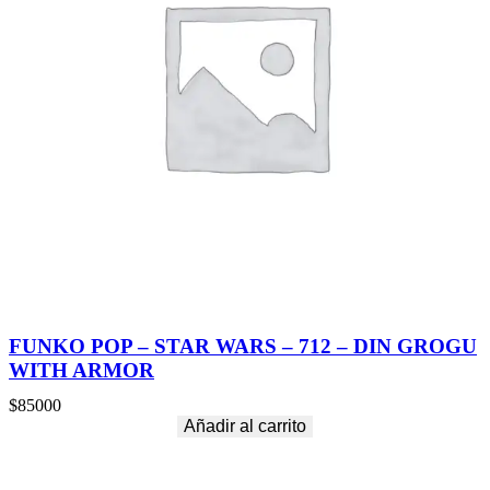
F
T
W
O
O
D
c
a
n
t
i
d
a
d
FUNKO POP – STAR WARS – 712 – DIN GROGU
WITH ARMOR
$
85000
Añadir al carrito