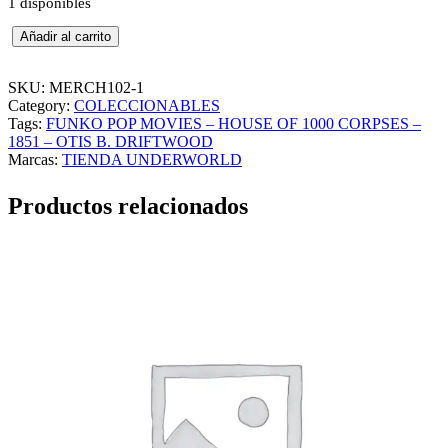
1 disponibles
F
Añadir al carrito
U
N
K
SKU:
MERCH102-1
O
Category:
COLECCIONABLES
P
Tags:
FUNKO POP MOVIES – HOUSE OF 1000 CORPSES –
O
1851 – OTIS B. DRIFTWOOD
P
Marcas:
TIENDA UNDERWORLD
M
O
Productos relacionados
V
I
E
S
–
H
O
U
S
E
O
F
1
0