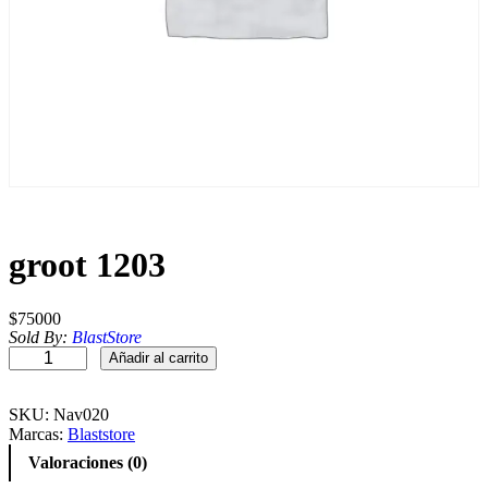
groot 1203
$
75000
Sold By:
BlastStore
g
Añadir al carrito
r
o
o
SKU:
Nav020
t
Marcas:
Blaststore
1
Valoraciones (0)
2