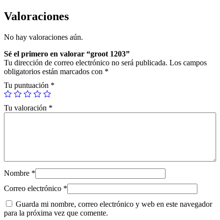
0
3
Valoraciones
c
a
No hay valoraciones aún.
n
t
Sé el primero en valorar “groot 1203”
i
Tu dirección de correo electrónico no será publicada.
Los campos
d
obligatorios están marcados con
*
a
d
Tu puntuación
*
Tu valoración
*
Nombre
*
Correo electrónico
*
Guarda mi nombre, correo electrónico y web en este navegador
para la próxima vez que comente.