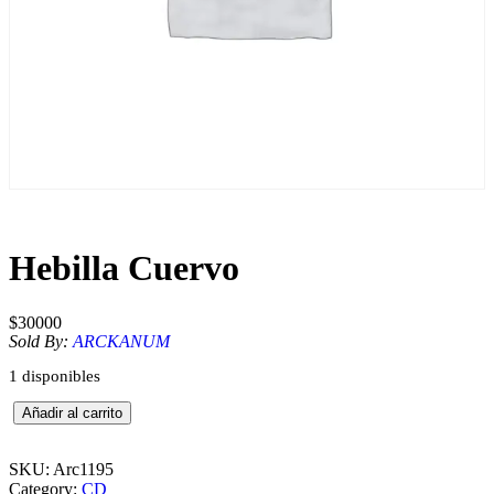
Hebilla Cuervo
$
30000
Sold By:
ARCKANUM
1 disponibles
H
Añadir al carrito
e
b
i
SKU:
Arc1195
l
Category:
CD