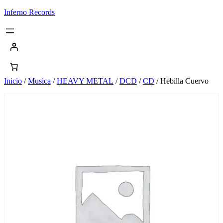
Saltar
Inferno Records
al
contenido
Inicio
/
Musica
/
HEAVY METAL
/
DCD
/
CD
/ Hebilla Cuervo