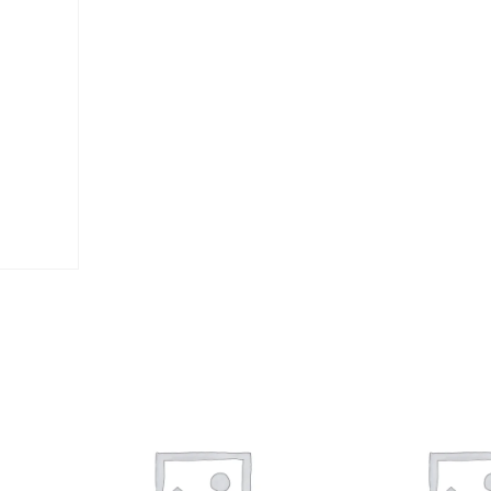
–
E
V
O
L
–
O
F
F
I
C
I
A
L
L
I
C
E
N
S
E
–
M
E
D