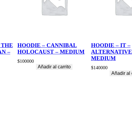
I
U
M
c
a
n
t
i
 THE
HOODIE – CANNIBAL
HOODIE – IT –
d
N –
HOLOCAUST – MEDIUM
ALTERNATIVE
a
d
MEDIUM
$
100000
Añadir al carrito
$
140000
Añadir al 