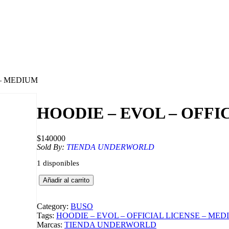
 – MEDIUM
HOODIE – EVOL – OFFI
$
140000
Sold By:
TIENDA UNDERWORLD
1 disponibles
H
Añadir al carrito
O
O
D
Category:
BUSO
I
Tags:
HOODIE – EVOL – OFFICIAL LICENSE – MED
E
Marcas:
TIENDA UNDERWORLD