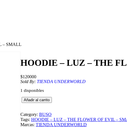
L – SMALL
HOODIE – LUZ – THE F
$
120000
Sold By:
TIENDA UNDERWORLD
1 disponibles
H
Añadir al carrito
O
O
D
Category:
BUSO
I
Tags:
HOODIE – LUZ – THE FLOWER OF EVIL – S
E
Marcas:
TIENDA UNDERWORLD