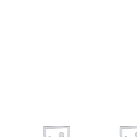
–
L
U
Z
–
T
H
E
F
L
O
W
E
R
O
F
E
V
I
L
–
S
M
A
L