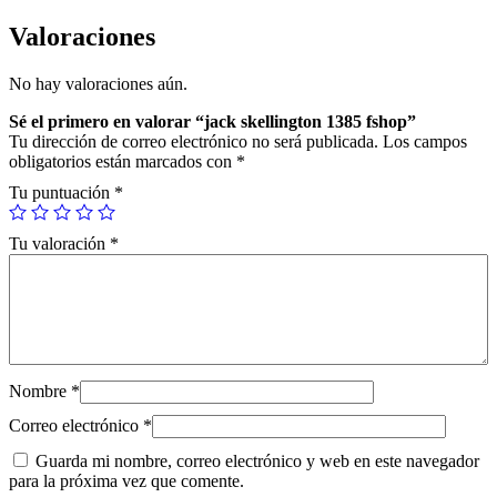
l
l
Valoraciones
i
n
No hay valoraciones aún.
g
t
Sé el primero en valorar “jack skellington 1385 fshop”
o
Tu dirección de correo electrónico no será publicada.
Los campos
n
obligatorios están marcados con
*
1
3
Tu puntuación
*
8
5
Tu valoración
*
f
s
h
o
p
c
a
n
Nombre
*
t
i
Correo electrónico
*
d
Guarda mi nombre, correo electrónico y web en este navegador
a
para la próxima vez que comente.
d