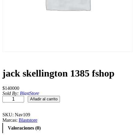
jack skellington 1385 fshop
$
140000
Sold By:
BlastStore
j
Añadir al carrito
a
c
k
SKU:
Nav109
s
Marcas:
Blaststore
k
Valoraciones (0)
e