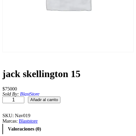
jack skellington 15
$
75000
Sold By:
BlastStore
j
Añadir al carrito
a
c
k
SKU:
Nav019
s
Marcas:
Blaststore
k
Valoraciones (0)
e