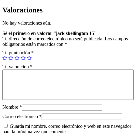
l
l
Valoraciones
i
n
No hay valoraciones aún.
g
t
Sé el primero en valorar “jack skellington 15”
o
Tu dirección de correo electrónico no será publicada.
Los campos
n
obligatorios están marcados con
*
1
5
Tu puntuación
*
c
a
Tu valoración
*
n
t
i
d
a
d
Nombre
*
Correo electrónico
*
Guarda mi nombre, correo electrónico y web en este navegador
para la próxima vez que comente.