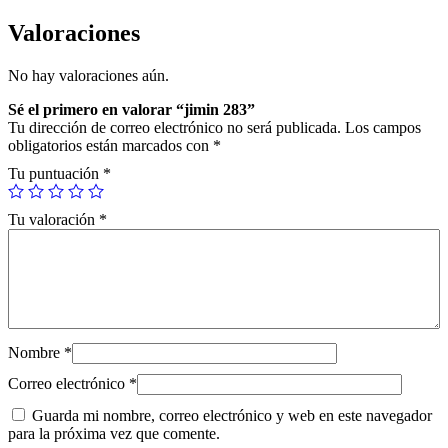
3
c
Valoraciones
a
n
No hay valoraciones aún.
t
i
Sé el primero en valorar “jimin 283”
d
Tu dirección de correo electrónico no será publicada.
Los campos
a
obligatorios están marcados con
*
d
Tu puntuación
*
Tu valoración
*
Nombre
*
Correo electrónico
*
Guarda mi nombre, correo electrónico y web en este navegador
para la próxima vez que comente.