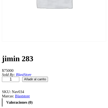
jimin 283
$
75000
Sold By:
BlastStore
j
Añadir al carrito
i
m
i
SKU:
Nav034
n
Marcas:
Blaststore
2
Valoraciones (0)
8