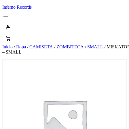
Saltar
Inferno Records
al
contenido
Inicio
/
Ropa
/
CAMISETA
/
ZOMBITECA
/
SMALL
/ MISKATO
– SMALL