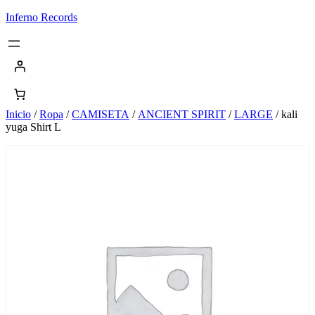
Saltar
Inferno Records
al
contenido
Inicio
/
Ropa
/
CAMISETA
/
ANCIENT SPIRIT
/
LARGE
/ kali
yuga Shirt L