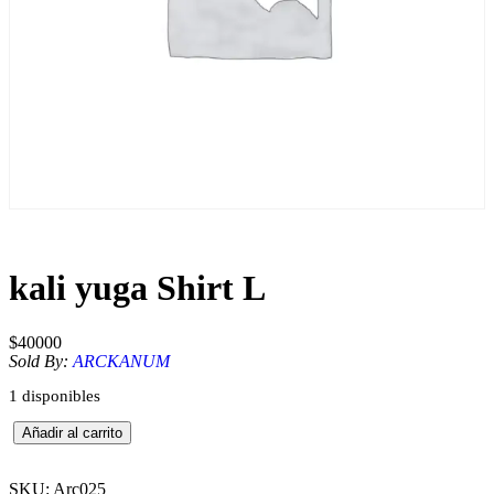
kali yuga Shirt L
$
40000
Sold By:
ARCKANUM
1 disponibles
k
Añadir al carrito
a
l
i
SKU:
Arc025