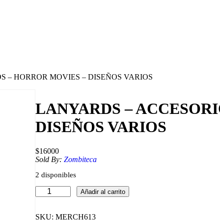
S – HORROR MOVIES – DISEÑOS VARIOS
LANYARDS – ACCESORI
DISEÑOS VARIOS
$
16000
Sold By:
Zombiteca
2 disponibles
L
Añadir al carrito
A
N
Y
SKU:
MERCH613