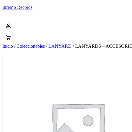
Saltar
Inferno Records
al
contenido
Inicio
/
Coleccionables
/
LANYARD
/ LANYARDS – ACCESORIO