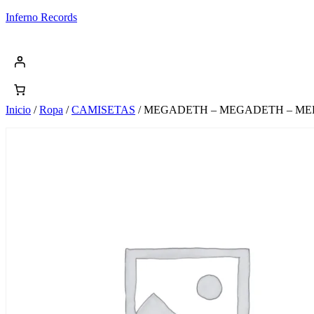
Saltar
Inferno Records
al
contenido
Inicio
/
Ropa
/
CAMISETAS
/ MEGADETH – MEGADETH – M