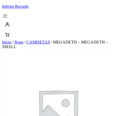
Saltar
Inferno Records
al
contenido
Inicio
/
Ropa
/
CAMISETAS
/ MEGADETH – MEGADETH –
SMALL