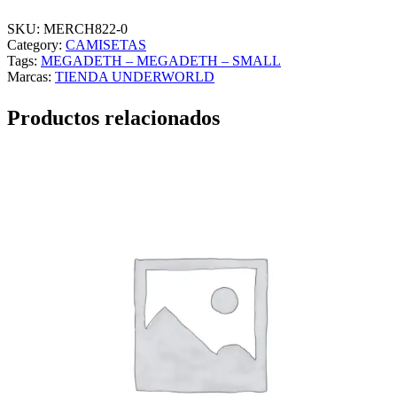
G
A
SKU:
MERCH822-0
D
Category:
CAMISETAS
E
Tags:
MEGADETH – MEGADETH – SMALL
T
Marcas:
TIENDA UNDERWORLD
H
–
Productos relacionados
M
E
G
A
D
E
T
H
–
S
M
A
L
L
c
a
n
t