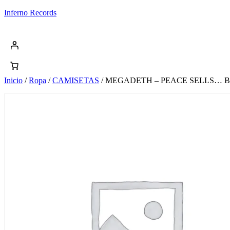
Saltar
Inferno Records
al
contenido
Inicio
/
Ropa
/
CAMISETAS
/ MEGADETH – PEACE SELLS… 