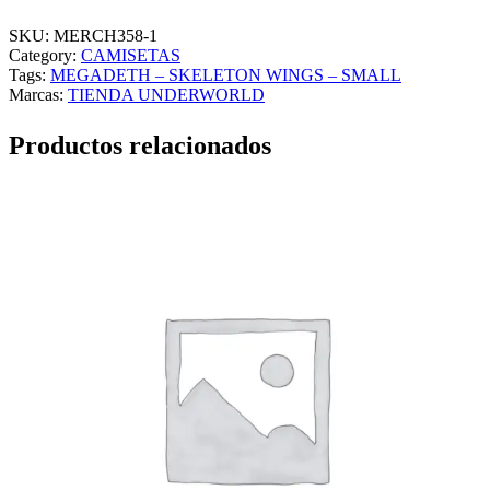
G
A
SKU:
MERCH358-1
D
Category:
CAMISETAS
E
Tags:
MEGADETH – SKELETON WINGS – SMALL
T
Marcas:
TIENDA UNDERWORLD
H
–
Productos relacionados
S
K
E
L
E
T
O
N
W
I
N
G
S
–
S
M
A
L