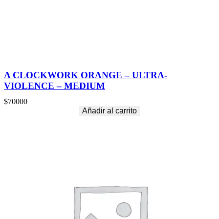
L
c
a
n
t
i
d
a
A CLOCKWORK ORANGE – ULTRA-
d
VIOLENCE – MEDIUM
$
70000
Añadir al carrito