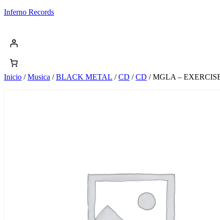
Saltar
Inferno Records
al
contenido
Inicio
/
Musica
/
BLACK METAL
/
CD
/
CD
/ MGLA – EXERCIS