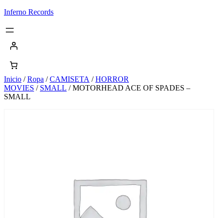
Saltar
Inferno Records
al
contenido
Inicio
/
Ropa
/
CAMISETA
/
HORROR
MOVIES
/
SMALL
/ MOTORHEAD ACE OF SPADES –
SMALL