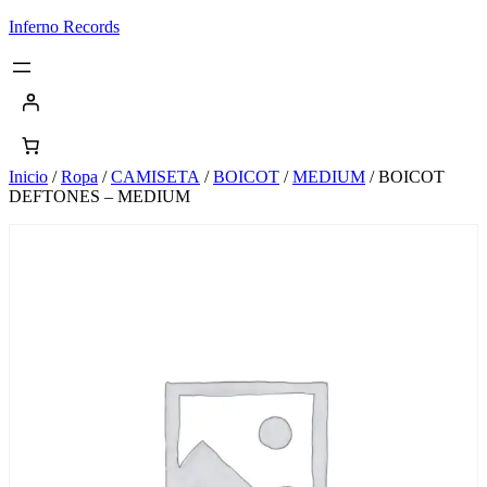
Saltar
Inferno Records
al
contenido
Inicio
/
Ropa
/
CAMISETA
/
BOICOT
/
MEDIUM
/ BOICOT
DEFTONES – MEDIUM