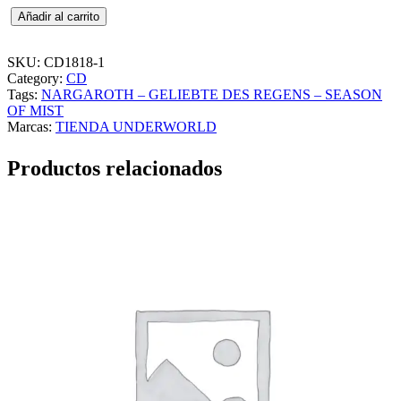
N
Añadir al carrito
A
R
G
SKU:
CD1818-1
A
Category:
CD
R
Tags:
NARGAROTH – GELIEBTE DES REGENS – SEASON
O
OF MIST
T
Marcas:
TIENDA UNDERWORLD
H
–
Productos relacionados
G
E
L
I
E
B
T
E
D
E
S
R
E
G
E