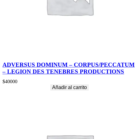
N
S
–
S
E
A
S
O
N
O
F
ADVERSUS DOMINUM – CORPUS/PECCATUM
M
– LEGION DES TENEBRES PRODUCTIONS
I
S
$
40000
T
Añadir al carrito
c
a
n
t
i
d
a
d