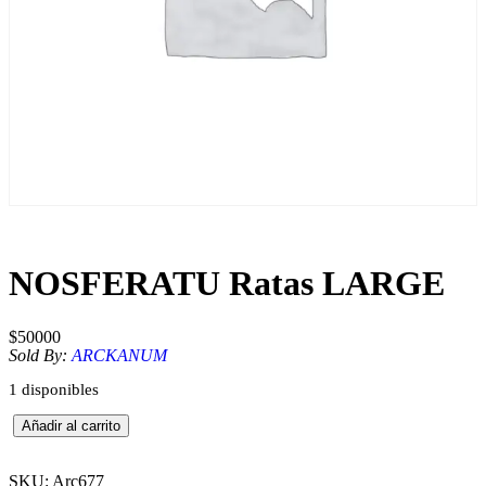
NOSFERATU Ratas LARGE
$
50000
Sold By:
ARCKANUM
1 disponibles
N
Añadir al carrito
O
S
F
SKU:
Arc677