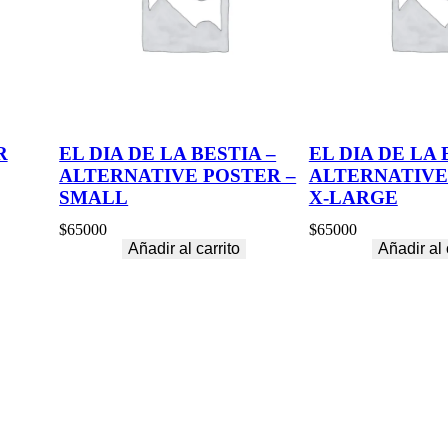
M
A
L
L
c
a
n
t
R
EL DIA DE LA BESTIA –
EL DIA DE LA 
i
ALTERNATIVE POSTER –
ALTERNATIVE
d
a
SMALL
X-LARGE
d
$
65000
$
65000
Añadir al carrito
Añadir al 