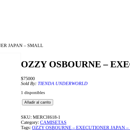
ER JAPAN – SMALL
OZZY OSBOURNE – EXE
$
75000
Sold By:
TIENDA UNDERWORLD
1 disponibles
O
Añadir al carrito
Z
Z
Y
SKU:
MERCH618-1
O
Category:
CAMISETAS
S
Tags:
OZZY OSBOURNE – EXECUTIONER JAPAN –