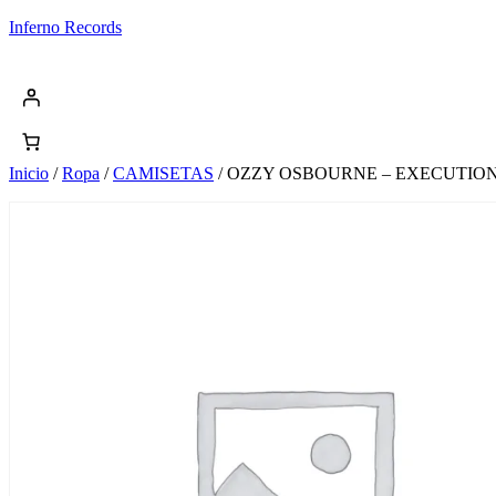
Saltar
Inferno Records
al
contenido
Inicio
/
Ropa
/
CAMISETAS
/ OZZY OSBOURNE – EXECUTION