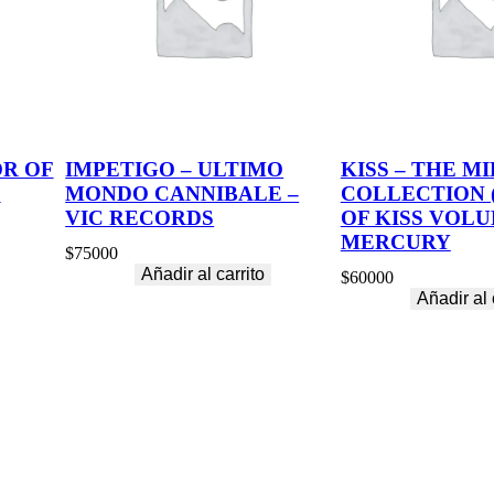
E
D
I
A
c
a
n
t
OR OF
IMPETIGO – ULTIMO
KISS – THE M
i
C
MONDO CANNIBALE –
COLLECTION 
d
a
VIC RECORDS
OF KISS VOLUM
d
MERCURY
$
75000
Añadir al carrito
$
60000
Añadir al 