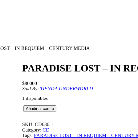
LOST – IN REQUIEM – CENTURY MEDIA
PARADISE LOST – IN R
$
80000
Sold By:
TIENDA UNDERWORLD
1 disponibles
P
Añadir al carrito
A
R
A
SKU:
CD636-1
D
Category:
CD
I
Tags:
PARADISE LOST – IN REQUIEM – CENTURY