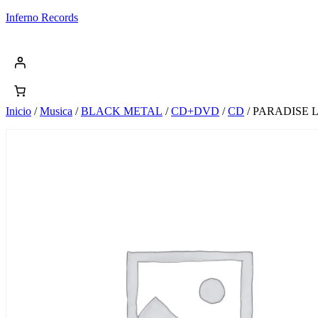
Saltar
Inferno Records
al
contenido
Inicio
/
Musica
/
BLACK METAL
/
CD+DVD
/
CD
/ PARADISE 