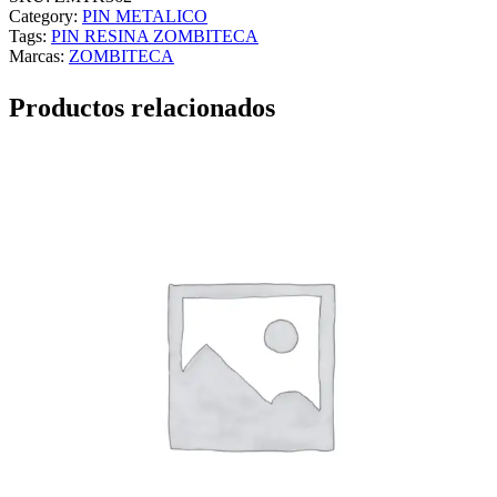
E
Category:
PIN METALICO
S
Tags:
PIN RESINA ZOMBITECA
I
Marcas:
ZOMBITECA
N
A
Productos relacionados
Z
O
M
B
I
T
E
C
A
c
a
n
t
i
d
a
d