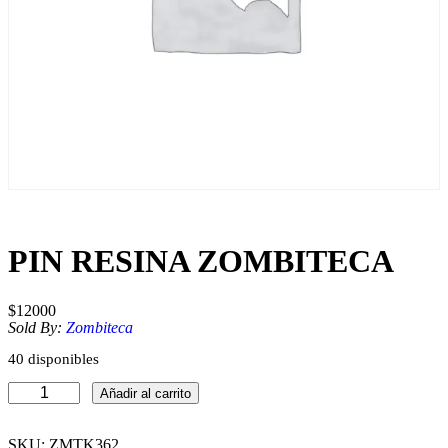
PIN RESINA ZOMBITECA
$
12000
Sold By:
Zombiteca
40 disponibles
P
Añadir al carrito
I
N
R
SKU:
ZMTK362