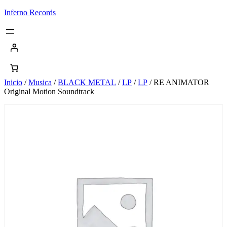
Saltar
Inferno Records
al
contenido
Inicio
/
Musica
/
BLACK METAL
/
LP
/
LP
/ RE ANIMATOR
Original Motion Soundtrack