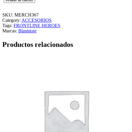
E
–
F
SKU:
MERCH367
R
Category:
ACCESORIOS
O
Tags:
FRONTLINE HEROES
N
Marcas:
Blaststore
T
L
Productos relacionados
I
N
E
H
E
R
O
E
S
–
F
R
O
N
T
L
I