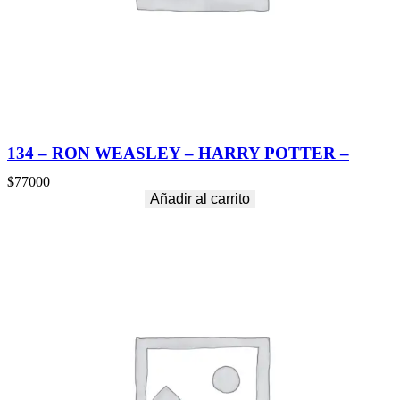
N
E
H
E
R
O
E
S
–
134 – RON WEASLEY – HARRY POTTER –
c
a
$
77000
n
Añadir al carrito
t
i
d
a
d