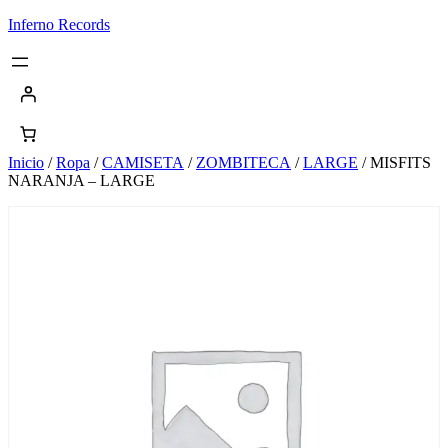
Saltar
Inferno Records
al
contenido
Inicio
/
Ropa
/
CAMISETA
/
ZOMBITECA
/
LARGE
/ MISFITS
NARANJA – LARGE