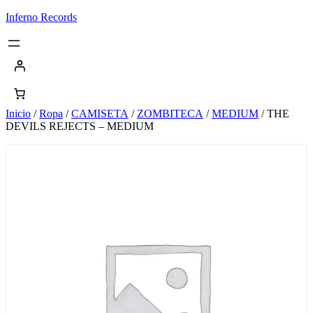
Saltar
Inferno Records
al
contenido
Inicio
/
Ropa
/
CAMISETA
/
ZOMBITECA
/
MEDIUM
/ THE
DEVILS REJECTS – MEDIUM