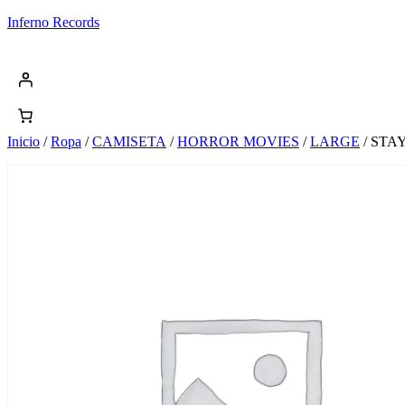
Saltar
Inferno Records
al
contenido
Inicio
/
Ropa
/
CAMISETA
/
HORROR MOVIES
/
LARGE
/ STA