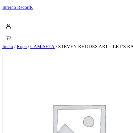
Saltar
Inferno Records
al
contenido
Inicio
/
Ropa
/
CAMISETA
/ STEVEN RHODES ART – LET’S R