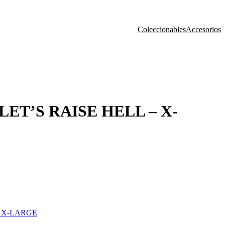
Coleccionables
Accesorios
ET’S RAISE HELL – X-
– X-LARGE