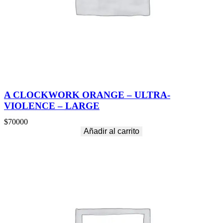
E
R
–
M
E
D
I
U
M
c
A CLOCKWORK ORANGE – ULTRA-
a
VIOLENCE – LARGE
n
t
$
70000
i
Añadir al carrito
d
a
d