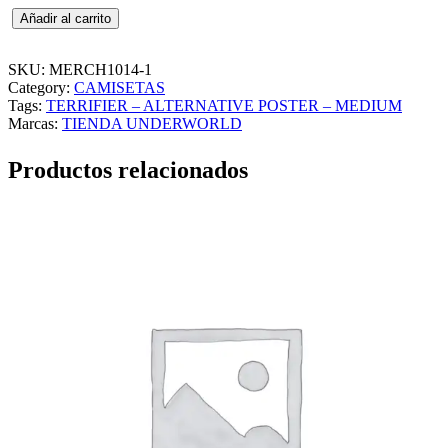
T
Añadir al carrito
E
R
R
SKU:
MERCH1014-1
I
Category:
CAMISETAS
F
Tags:
TERRIFIER – ALTERNATIVE POSTER – MEDIUM
I
Marcas:
TIENDA UNDERWORLD
E
R
Productos relacionados
–
A
L
T
E
R
N
A
T
I
V
E
P
O
S
T