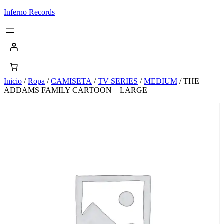
Saltar
Inferno Records
al
contenido
Inicio
/
Ropa
/
CAMISETA
/
TV SERIES
/
MEDIUM
/ THE
ADDAMS FAMILY CARTOON – LARGE –