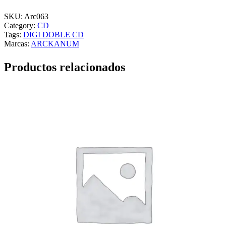
E
C
SKU:
Arc063
L
Category:
CD
A
Tags:
DIGI DOBLE CD
S
Marcas:
ARCKANUM
H
L
Productos relacionados
o
n
d
o
n
C
a
l
l
i
n
g
/
C
o
m
b
a