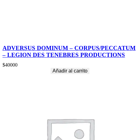
t
R
o
c
k
c
a
n
ADVERSUS DOMINUM – CORPUS/PECCATUM
t
– LEGION DES TENEBRES PRODUCTIONS
i
d
$
40000
a
Añadir al carrito
d