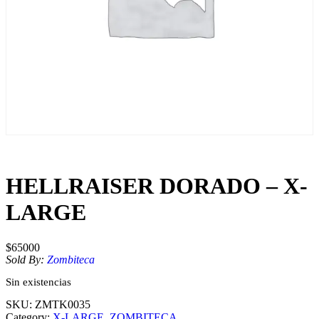
HELLRAISER DORADO – X-
LARGE
$
65000
Sold By:
Zombiteca
Sin existencias
SKU:
ZMTK0035
Category:
X-LARGE
, 
ZOMBITECA