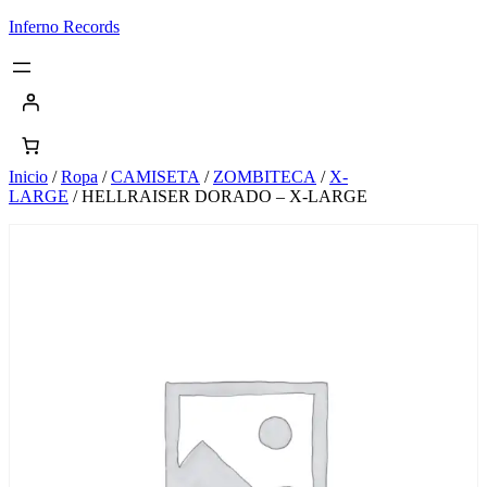
Saltar
Inferno Records
al
contenido
Inicio
/
Ropa
/
CAMISETA
/
ZOMBITECA
/
X-
LARGE
/ HELLRAISER DORADO – X-LARGE