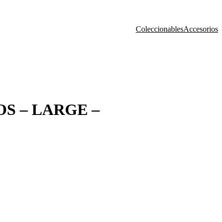
Coleccionables
Accesorios
S – LARGE –