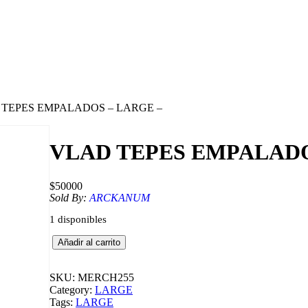
 TEPES EMPALADOS – LARGE –
VLAD TEPES EMPALADO
$
50000
Sold By:
ARCKANUM
1 disponibles
V
Añadir al carrito
L
A
D
SKU:
MERCH255
T
Category:
LARGE
E
Tags:
LARGE