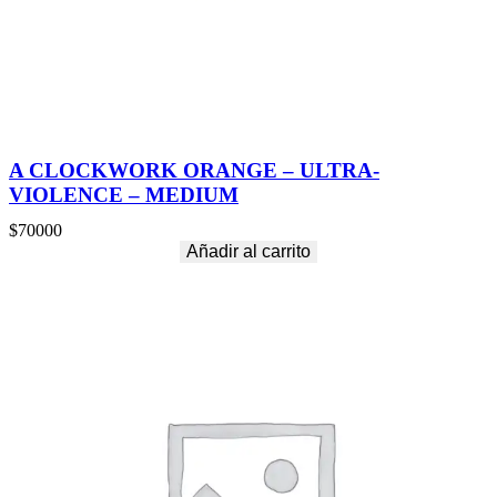
I
U
M
c
a
n
t
i
A CLOCKWORK ORANGE – ULTRA-
d
VIOLENCE – MEDIUM
a
d
$
70000
Añadir al carrito