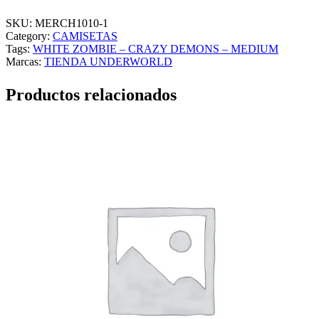
I
T
SKU:
MERCH1010-1
E
Category:
CAMISETAS
Z
Tags:
WHITE ZOMBIE – CRAZY DEMONS – MEDIUM
O
Marcas:
TIENDA UNDERWORLD
M
B
Productos relacionados
I
E
–
C
R
A
Z
Y
D
E
M
O
N
S
–
M
E
D