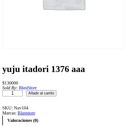
yuju itadori 1376 aaa
$
130000
Sold By:
BlastStore
y
Añadir al carrito
u
j
u
SKU:
Nav104
i
Marcas:
Blaststore
t
Valoraciones (0)
a