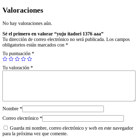
d
o
Valoraciones
r
i
No hay valoraciones aún.
1
3
Sé el primero en valorar “yuju itadori 1376 aaa”
7
Tu dirección de correo electrónico no será publicada.
Los campos
6
obligatorios están marcados con
*
a
a
Tu puntuación
*
a
c
Tu valoración
*
a
n
t
i
d
a
d
Nombre
*
Correo electrónico
*
Guarda mi nombre, correo electrónico y web en este navegador
para la próxima vez que comente.