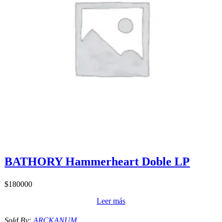
BATHORY Hammerheart Doble LP
$
180000
Leer más
Sold By:
ARCKANUM