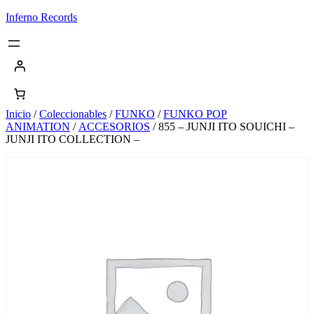
Saltar
Inferno Records
al
contenido
Inicio
/
Coleccionables
/
FUNKO
/
FUNKO POP
ANIMATION
/
ACCESORIOS
/ 855 – JUNJI ITO SOUICHI –
JUNJI ITO COLLECTION –