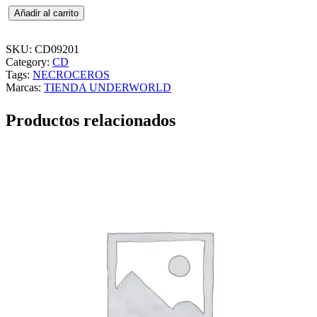
A
Añadir al carrito
S
P
H
SKU:
CD09201
Y
Category:
CD
X
Tags:
NECROCEROS
–
Marcas:
TIENDA UNDERWORLD
N
E
Productos relacionados
C
R
O
C
E
R
O
S
–
C
E
N
T
U
R
Y