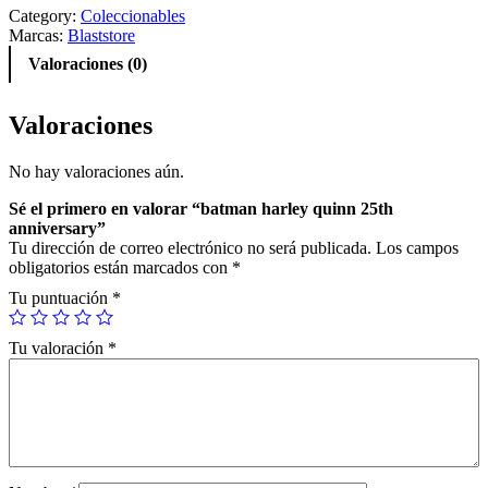
m
Category:
Coleccionables
a
Marcas:
Blaststore
n
Valoraciones (0)
h
a
r
Valoraciones
l
e
No hay valoraciones aún.
y
q
Sé el primero en valorar “batman harley quinn 25th
u
anniversary”
i
Tu dirección de correo electrónico no será publicada.
Los campos
n
obligatorios están marcados con
*
n
2
Tu puntuación
*
5
t
Tu valoración
*
h
a
n
n
i
v
e
r