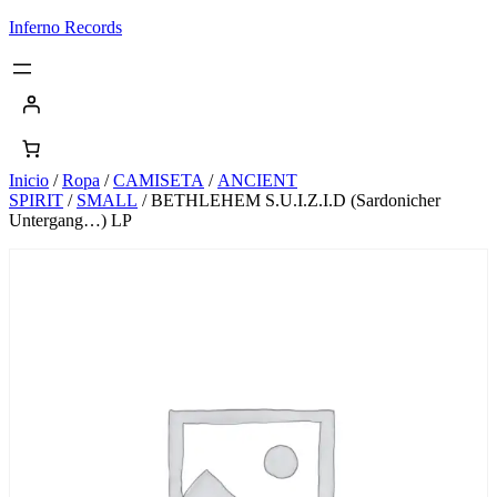
Saltar
Inferno Records
al
contenido
Inicio
/
Ropa
/
CAMISETA
/
ANCIENT
SPIRIT
/
SMALL
/ BETHLEHEM S.U.I.Z.I.D (Sardonicher
Untergang…) LP