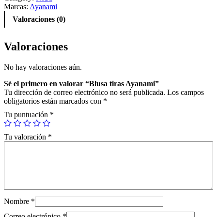
t
Marcas:
Ayanami
i
Valoraciones (0)
r
a
s
Valoraciones
A
y
No hay valoraciones aún.
a
n
Sé el primero en valorar “Blusa tiras Ayanami”
a
Tu dirección de correo electrónico no será publicada.
Los campos
m
obligatorios están marcados con
*
i
c
Tu puntuación
*
a
n
Tu valoración
*
t
i
d
a
d
Nombre
*
Correo electrónico
*