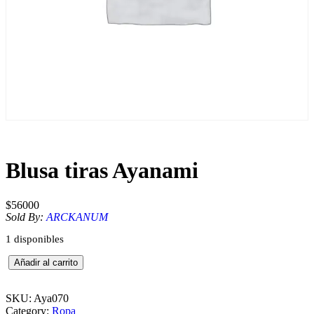
Blusa tiras Ayanami
$
56000
Sold By:
ARCKANUM
1 disponibles
B
Añadir al carrito
l
u
s
SKU:
Aya070
a
Category:
Ropa